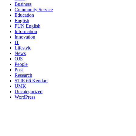
Business
Community Service
Education
English
FUN English
Information
Innovation
IT
Lifestyle
News
OJS
People
Post
Research
STIE 66 Kendari
UMK
Uncategorized
WordPress