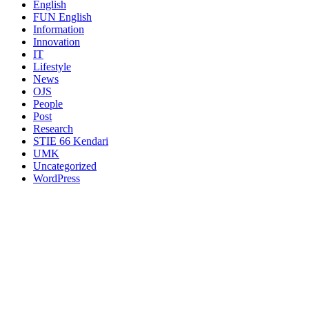
English
FUN English
Information
Innovation
IT
Lifestyle
News
OJS
People
Post
Research
STIE 66 Kendari
UMK
Uncategorized
WordPress