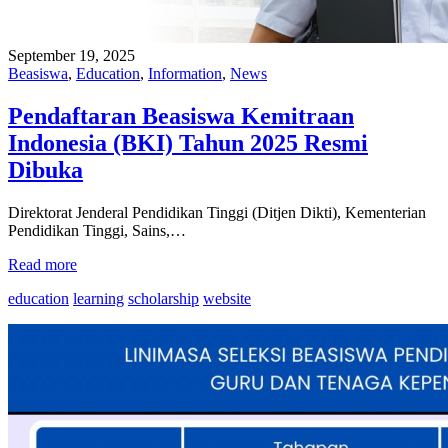
September 19, 2025
Beasiswa
,
Education
,
Information
,
News
Pendaftaran Beasiswa Kemitraan
Indonesia (BKI) Tahun 2025 Resmi
Dibuka
Direktorat Jenderal Pendidikan Tinggi (Ditjen Dikti), Kementerian
Pendidikan Tinggi, Sains,…
Read more
education
learning
scholarship
website