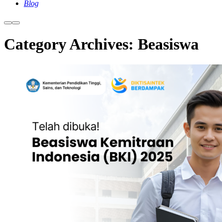
Blog
More
Main
info
menu
Category Archives:
Beasiswa