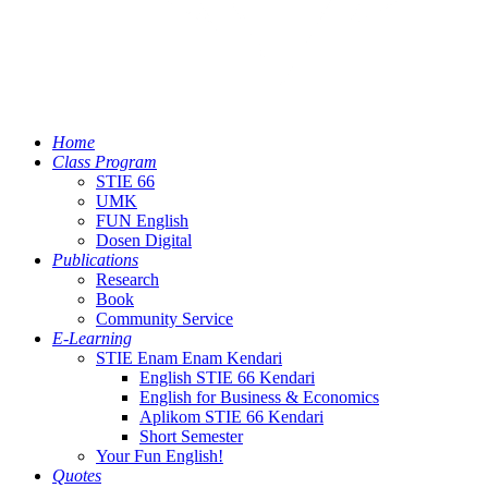
Home
Class Program
STIE 66
UMK
FUN English
Dosen Digital
Publications
Research
Book
Community Service
E-Learning
STIE Enam Enam Kendari
English STIE 66 Kendari
English for Business & Economics
Aplikom STIE 66 Kendari
Short Semester
Your Fun English!
Quotes