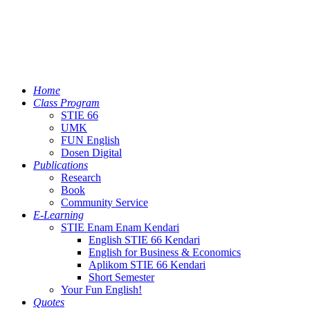
Home
Class Program
STIE 66
UMK
FUN English
Dosen Digital
Publications
Research
Book
Community Service
E-Learning
STIE Enam Enam Kendari
English STIE 66 Kendari
English for Business & Economics
Aplikom STIE 66 Kendari
Short Semester
Your Fun English!
Quotes