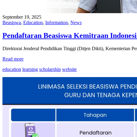
September 19, 2025
Beasiswa
,
Education
,
Information
,
News
Pendaftaran Beasiswa Kemitraan Indones
Direktorat Jenderal Pendidikan Tinggi (Ditjen Dikti), Kementerian P
Read more
education
learning
scholarship
website