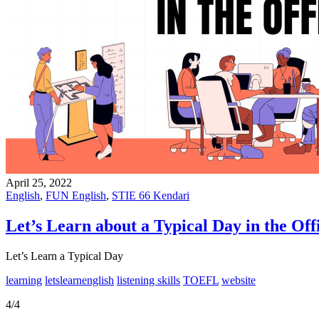
April 25, 2022
English
,
FUN English
,
STIE 66 Kendari
Let’s Learn about a Typical Day in the Off
Let’s Learn a Typical Day
learning
letslearnenglish
listening skills
TOEFL
website
4/4