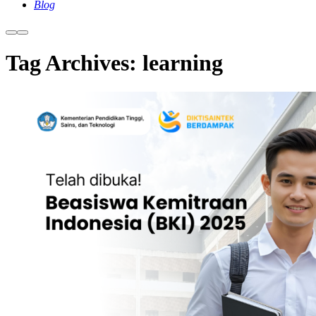
Blog
More
Main
info
menu
Tag Archives:
learning