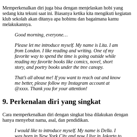
Memperkenalkan diri juga bisa dengan menjelaskan hobi yang
sedang kita tekuni saat ini. Biasanya ketika kita mengikuti kegiatan
klub sekolah akan ditanya apa hobimu dan bagaimana kamu
melakukannya.
Good morning, everyone…
Please let me introduce myself. My name is Lita. I am
from London. I like reading and writing. One of my
favorite way to spend the time is going outside while
reading my favorite books like comics, novel, short
story, and poetry books under the tree canopy.
That’s all about me! If you want to reach out and know
me better, please follow my Instagram account at
@xxxx. Thank you for your attention!
9. Perkenalan diri yang singkat
Cara memperkenalkan diri dengan singkat bisa dilakukan dengan
hanya menyebut nama, asal, dan pendidikan.
I would like to introduce myself. My name is Della. I
was born in New York City and now I live in Jakarta to