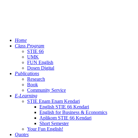
Home
Class Program
STIE 66
UMK
FUN English
Dosen Digital
Publications
Research
Book
Community Service
E-Learning
STIE Enam Enam Kendari
English STIE 66 Kendari
English for Business & Economics
Aplikom STIE 66 Kendari
Short Semester
Your Fun English!
Quotes