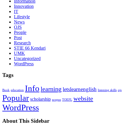
Information
Innovation
IT
Lifestyle
News
OJS
People
Post
Research
STIE 66 Kendari
UMK
Uncategorized
WordPress
Tags
Info
learning
letslearnenglish
Book
education
listening skills
ojs
Popular
website
scholarship
scopus
TOEFL
WordPress
About This Sidebar