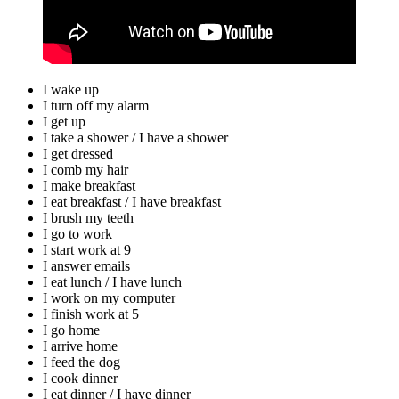
I wake up
I turn off my alarm
I get up
I take a shower / I have a shower
I get dressed
I comb my hair
I make breakfast
I eat breakfast / I have breakfast
I brush my teeth
I go to work
I start work at 9
I answer emails
I eat lunch / I have lunch
I work on my computer
I finish work at 5
I go home
I arrive home
I feed the dog
I cook dinner
I eat dinner / I have dinner