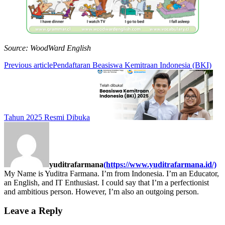
Source: WoodWard English
Previous article
Pendaftaran Beasiswa Kemitraan Indonesia (BKI)
Tahun 2025 Resmi Dibuka
yuditrafarmana
(https://www.yuditrafarmana.id/)
My Name is Yuditra Farmana. I’m from Indonesia. I’m an Educator,
an English, and IT Enthusiast. I could say that I’m a perfectionist
and ambitious person. However, I’m also an outgoing person.
Leave a Reply