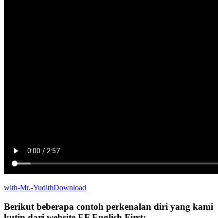
with-Mr.-Yudith
Download
Berikut beberapa contoh perkenalan diri yang kami
kutip dari website EF English First: