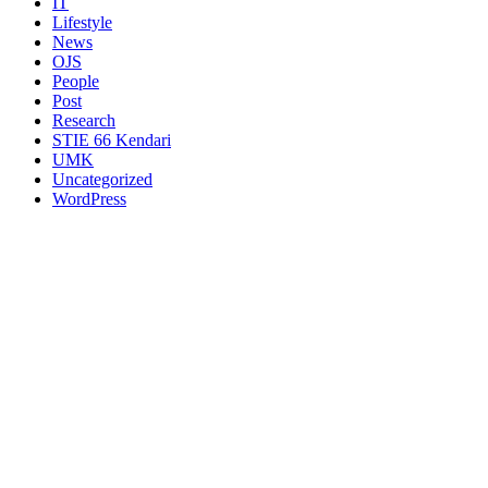
IT
Lifestyle
News
OJS
People
Post
Research
STIE 66 Kendari
UMK
Uncategorized
WordPress