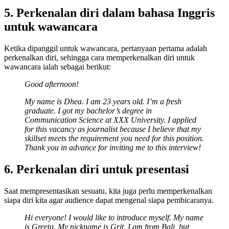
5. Perkenalan diri dalam bahasa Inggris
untuk wawancara
Ketika dipanggil untuk wawancara, pertanyaan pertama adalah
perkenalkan diri, sehingga cara memperkenalkan diri untuk
wawancara ialah sebagai berikut:
Good afternoon!
My name is Dhea. I am 23 years old. I’m a fresh
graduate. I got my bachelor’s degree in
Communication Science at XXX University. I applied
for this vacancy as journalist because I believe that my
skillset meets the requirement you need for this position.
Thank you in advance for inviting me to this interview!
6. Perkenalan diri untuk presentasi
Saat mempresentasikan sesuatu, kita juga perlu memperkenalkan
siapa diri kita agar audience dapat mengenal siapa pembicaranya.
Hi everyone! I would like to introduce myself. My name
is Greeta. My nickname is Grit. I am from Bali, but