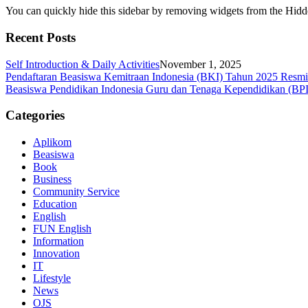
You can quickly hide this sidebar by removing widgets from the Hidd
Recent Posts
Self Introduction & Daily Activities
November 1, 2025
Pendaftaran Beasiswa Kemitraan Indonesia (BKI) Tahun 2025 Resm
Beasiswa Pendidikan Indonesia Guru dan Tenaga Kependidikan (BP
Categories
Aplikom
Beasiswa
Book
Business
Community Service
Education
English
FUN English
Information
Innovation
IT
Lifestyle
News
OJS