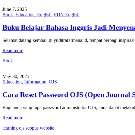
June 7, 2025
Book
,
Education
,
English
,
FUN English
Buku Belajar Bahasa Inggris Jadi Menyen
Selamat datang kembali di yuditrafarmana.id, tempat berbagi inspiras
Read more
Book
May 30, 2025
Education
,
Information
,
OJS
Cara Reset Password OJS (Open Journal 
Bagi anda yang lupa password administrator OJS, anda dapat mela
Read more
learning
ojs
scopus
website