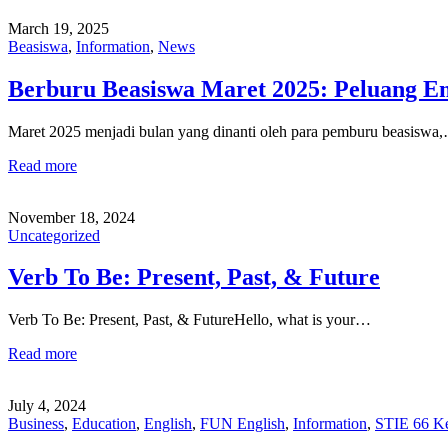
March 19, 2025
Beasiswa
,
Information
,
News
Berburu Beasiswa Maret 2025: Peluang Em
Maret 2025 menjadi bulan yang dinanti oleh para pemburu beasiswa
Read more
November 18, 2024
Uncategorized
Verb To Be: Present, Past, & Future
Verb To Be: Present, Past, & FutureHello, what is your…
Read more
July 4, 2024
Business
,
Education
,
English
,
FUN English
,
Information
,
STIE 66 Ke