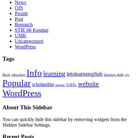
News
OJS
People
Post
Research
STIE 66 Kendari
UMK
Uncategorized
WordPress
Tags
Info
learning
letslearnenglish
Book
education
listening skills
ojs
Popular
website
scholarship
scopus
TOEFL
WordPress
About This Sidebar
You can quickly hide this sidebar by removing widgets from the
Hidden Sidebar Settings.
Recent Posts