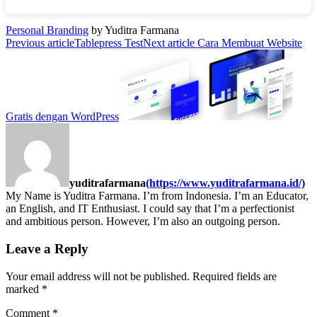
Personal Branding
by Yuditra Farmana
Previous article
Tablepress Test
Next article
Cara Membuat Website
Gratis dengan WordPress
yuditrafarmana
(https://www.yuditrafarmana.id/)
My Name is Yuditra Farmana. I’m from Indonesia. I’m an Educator,
an English, and IT Enthusiast. I could say that I’m a perfectionist
and ambitious person. However, I’m also an outgoing person.
Leave a Reply
Your email address will not be published.
Required fields are
marked
*
Comment
*