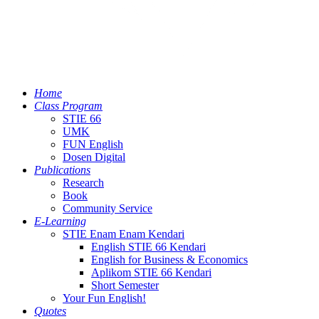
Home
Class Program
STIE 66
UMK
FUN English
Dosen Digital
Publications
Research
Book
Community Service
E-Learning
STIE Enam Enam Kendari
English STIE 66 Kendari
English for Business & Economics
Aplikom STIE 66 Kendari
Short Semester
Your Fun English!
Quotes