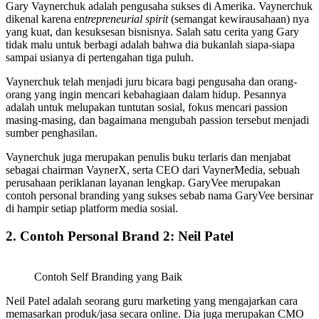
Gary Vaynerchuk adalah pengusaha sukses di Amerika. Vaynerchuk
dikenal karena en
trepreneurial spirit
(semangat kewirausahaan) nya
yang kuat, dan kesuksesan bisnisnya. Salah satu cerita yang Gary
tidak malu untuk berbagi adalah bahwa dia bukanlah siapa-siapa
sampai usianya di pertengahan tiga puluh.
Vaynerchuk telah menjadi juru bicara bagi pengusaha dan orang-
orang yang ingin mencari kebahagiaan dalam hidup. Pesannya
adalah untuk melupakan tuntutan sosial, fokus mencari passion
masing-masing, dan bagaimana mengubah passion tersebut menjadi
sumber penghasilan.
Vaynerchuk juga merupakan penulis buku terlaris dan menjabat
sebagai chairman VaynerX, serta CEO dari VaynerMedia, sebuah
perusahaan periklanan layanan lengkap. GaryVee merupakan
contoh personal branding yang sukses sebab nama GaryVee bersinar
di hampir setiap platform media sosial.
2. Contoh Personal Brand 2: Neil Patel
Contoh Self Branding yang Baik
Neil Patel adalah seorang guru marketing yang mengajarkan cara
memasarkan produk/jasa secara online. Dia juga merupakan CMO