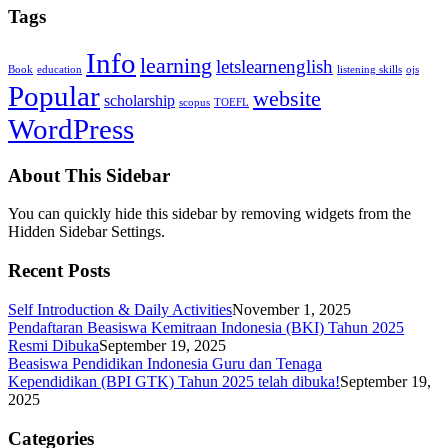
Tags
Info
learning
letslearnenglish
Book
education
listening skills
ojs
Popular
website
scholarship
scopus
TOEFL
WordPress
About This Sidebar
You can quickly hide this sidebar by removing widgets from the
Hidden Sidebar Settings.
Recent Posts
Self Introduction & Daily Activities
November 1, 2025
Pendaftaran Beasiswa Kemitraan Indonesia (BKI) Tahun 2025
Resmi Dibuka
September 19, 2025
Beasiswa Pendidikan Indonesia Guru dan Tenaga
Kependidikan (BPI GTK) Tahun 2025 telah dibuka!
September 19,
2025
Categories