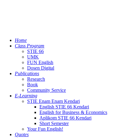
Home
Class Program
STIE 66
UMK
FUN English
Dosen Digital
Publications
Research
Book
Community Service
E-Learning
STIE Enam Enam Kendari
English STIE 66 Kendari
English for Business & Economics
Aplikom STIE 66 Kendari
Short Semester
Your Fun English!
Quotes