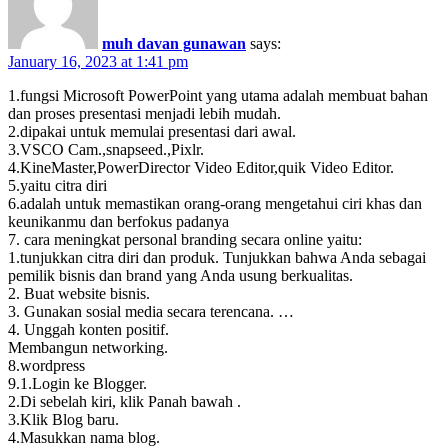
muh davan gunawan
says:
January 16, 2023 at 1:41 pm
1.fungsi Microsoft PowerPoint yang utama adalah membuat bahan
dan proses presentasi menjadi lebih mudah.
2.dipakai untuk memulai presentasi dari awal.
3.VSCO Cam.,snapseed.,Pixlr.
4.KineMaster,PowerDirector Video Editor,quik Video Editor.
5.yaitu citra diri
6.adalah untuk memastikan orang-orang mengetahui ciri khas dan
keunikanmu dan berfokus padanya
7. cara meningkat personal branding secara online yaitu:
1.tunjukkan citra diri dan produk. Tunjukkan bahwa Anda sebagai
pemilik bisnis dan brand yang Anda usung berkualitas.
2. Buat website bisnis.
3. Gunakan sosial media secara terencana. …
4. Unggah konten positif.
Membangun networking.
8.wordpress
9.1.Login ke Blogger.
2.Di sebelah kiri, klik Panah bawah .
3.Klik Blog baru.
4.Masukkan nama blog.