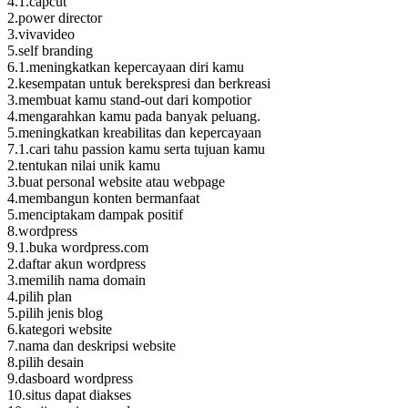
4.1.capcut
2.power director
3.vivavideo
5.self branding
6.1.meningkatkan kepercayaan diri kamu
2.kesempatan untuk berekspresi dan berkreasi
3.membuat kamu stand-out dari kompotior
4.mengarahkan kamu pada banyak peluang.
5.meningkatkan kreabilitas dan kepercayaan
7.1.cari tahu passion kamu serta tujuan kamu
2.tentukan nilai unik kamu
3.buat personal website atau webpage
4.membangun konten bermanfaat
5.menciptakam dampak positif
8.wordpress
9.1.buka wordpress.com
2.daftar akun wordpress
3.memilih nama domain
4.pilih plan
5.pilih jenis blog
6.kategori website
7.nama dan deskripsi website
8.pilih desain
9.dasboard wordpress
10.situs dapat diakses