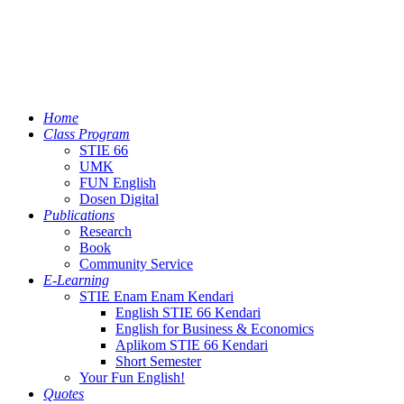
Home
Class Program
STIE 66
UMK
FUN English
Dosen Digital
Publications
Research
Book
Community Service
E-Learning
STIE Enam Enam Kendari
English STIE 66 Kendari
English for Business & Economics
Aplikom STIE 66 Kendari
Short Semester
Your Fun English!
Quotes