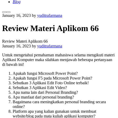
Blog
More
Main
January 16, 2023
by
yuditrafarmana
info
menu
Review Materi Aplikom 66
Review Materi Aplikom 66
January 16, 2023
by
yuditrafarmana
Untuk mengetahui pemahaman mahasiswa selama mengikuti materi
Aplikasi Komputer maka silahkan menjawab beberapa pertanyaan
di bawah ini!
Apakah fungsi Microsoft Power Point?
Apakah fungsi F5 pada Microsoft Power Point?
Sebutkan 3 Aplikasi Edit Foto Online terbaik!
Sebutkan 3 Aplikasi Edit Video?
Apa nama lain dari Personal Branding?
Apa manfaat dari personal branding?
Bagaimana cara meningkatkan personal branding secara
online?
Platform apa yang kalian gunakan untuk membuat
website/blog pada mata kuliah aplikasi komputer?