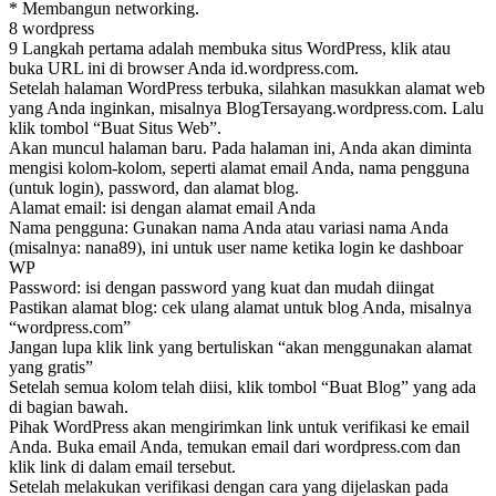
* Membangun networking.
8 wordpress
9 Langkah pertama adalah membuka situs WordPress, klik atau
buka URL ini di browser Anda id.wordpress.com.
Setelah halaman WordPress terbuka, silahkan masukkan alamat web
yang Anda inginkan, misalnya BlogTersayang.wordpress.com. Lalu
klik tombol “Buat Situs Web”.
Akan muncul halaman baru. Pada halaman ini, Anda akan diminta
mengisi kolom-kolom, seperti alamat email Anda, nama pengguna
(untuk login), password, dan alamat blog.
Alamat email: isi dengan alamat email Anda
Nama pengguna: Gunakan nama Anda atau variasi nama Anda
(misalnya: nana89), ini untuk user name ketika login ke dashboar
WP
Password: isi dengan password yang kuat dan mudah diingat
Pastikan alamat blog: cek ulang alamat untuk blog Anda, misalnya
“wordpress.com”
Jangan lupa klik link yang bertuliskan “akan menggunakan alamat
yang gratis”
Setelah semua kolom telah diisi, klik tombol “Buat Blog” yang ada
di bagian bawah.
Pihak WordPress akan mengirimkan link untuk verifikasi ke email
Anda. Buka email Anda, temukan email dari wordpress.com dan
klik link di dalam email tersebut.
Setelah melakukan verifikasi dengan cara yang dijelaskan pada