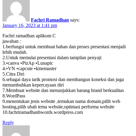
Fachri Ramadhan
says:
January 16, 2023 at 1:41 pm
Fachri ramadhan aplikom C
jawaban :
1.berfungsi untuk membuat bahan dan proses presentasi menjadi
lebih mudah.
2.Untuk memulai presentasi dalam tampilan penyaji
3.•canva •PizAp •Lunapic
4.•VN •capcute •kinemaster
5.Citra Diri
6.sebagai daya tarik promosi dan membangun koneksi dan juga
menumbuhkan kepercayaan diri
7.Membuat website dan menunjukkan barang brand berkualitas
8.WordPass
9.menentukan jenis website ,temukan nama domain,pilih web
hosting,pilih ubah tema website,optimasi performa website
10.fachriramadhanhwords.wordpress.com
Reply