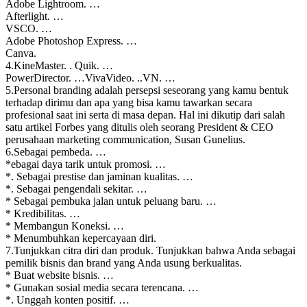
Adobe Lightroom. …
Afterlight. …
VSCO. …
Adobe Photoshop Express. …
Canva.
4.KineMaster. . Quik. …
PowerDirector. …VivaVideo. ..VN. …
5.Personal branding adalah persepsi seseorang yang kamu bentuk
terhadap dirimu dan apa yang bisa kamu tawarkan secara
profesional saat ini serta di masa depan. Hal ini dikutip dari salah
satu artikel Forbes yang ditulis oleh seorang President & CEO
perusahaan marketing communication, Susan Gunelius.
6.Sebagai pembeda. …
*ebagai daya tarik untuk promosi. …
*. Sebagai prestise dan jaminan kualitas. …
*. Sebagai pengendali sekitar. …
* Sebagai pembuka jalan untuk peluang baru. …
* Kredibilitas. …
* Membangun Koneksi. …
* Menumbuhkan kepercayaan diri.
7.Tunjukkan citra diri dan produk. Tunjukkan bahwa Anda sebagai
pemilik bisnis dan brand yang Anda usung berkualitas.
* Buat website bisnis. …
* Gunakan sosial media secara terencana. …
*. Unggah konten positif. …