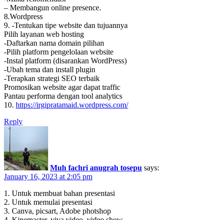
– Membangun online presence.
8.Wordpress
9. -Tentukan tipe website dan tujuannya
Pilih layanan web hosting
-Daftarkan nama domain pilihan
-Pilih platform pengelolaan website
-Instal platform (disarankan WordPress)
-Ubah tema dan install plugin
-Terapkan strategi SEO terbaik
Promosikan website agar dapat traffic
Pantau performa dengan tool analytics
10.
https://irgipratamaid.wordpress.com/
Reply
Muh fachri anugrah tosepu
says:
January 16, 2023 at 2:05 pm
1. Untuk membuat bahan presentasi
2. Untuk memulai presentasi
3. Canva, picsart, Adobe photshop
4. Kinemaster, viva video, video show