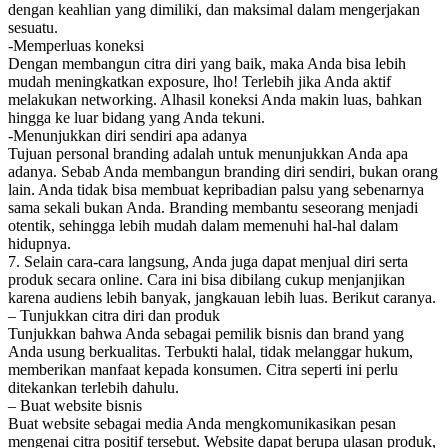
dengan keahlian yang dimiliki, dan maksimal dalam mengerjakan
sesuatu.
-Memperluas koneksi
Dengan membangun citra diri yang baik, maka Anda bisa lebih
mudah meningkatkan exposure, lho! Terlebih jika Anda aktif
melakukan networking. Alhasil koneksi Anda makin luas, bahkan
hingga ke luar bidang yang Anda tekuni.
-Menunjukkan diri sendiri apa adanya
Tujuan personal branding adalah untuk menunjukkan Anda apa
adanya. Sebab Anda membangun branding diri sendiri, bukan orang
lain. Anda tidak bisa membuat kepribadian palsu yang sebenarnya
sama sekali bukan Anda. Branding membantu seseorang menjadi
otentik, sehingga lebih mudah dalam memenuhi hal-hal dalam
hidupnya.
7. Selain cara-cara langsung, Anda juga dapat menjual diri serta
produk secara online. Cara ini bisa dibilang cukup menjanjikan
karena audiens lebih banyak, jangkauan lebih luas. Berikut caranya.
– Tunjukkan citra diri dan produk
Tunjukkan bahwa Anda sebagai pemilik bisnis dan brand yang
Anda usung berkualitas. Terbukti halal, tidak melanggar hukum,
memberikan manfaat kepada konsumen. Citra seperti ini perlu
ditekankan terlebih dahulu.
– Buat website bisnis
Buat website sebagai media Anda mengkomunikasikan pesan
mengenai citra positif tersebut. Website dapat berupa ulasan produk,