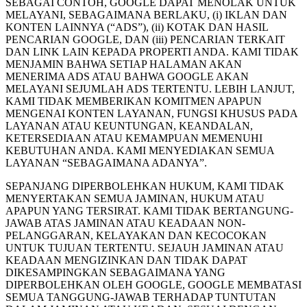
SEBAGAI CONTOH, GOOGLE DAPAT MENOLAK UNTUK
MELAYANI, SEBAGAIMANA BERLAKU, (i) IKLAN DAN
KONTEN LAINNYA (“ADS”), (ii) KOTAK DAN HASIL
PENCARIAN GOOGLE, DAN (iii) PENCARIAN TERKAIT
DAN LINK LAIN KEPADA PROPERTI ANDA. KAMI TIDAK
MENJAMIN BAHWA SETIAP HALAMAN AKAN
MENERIMA ADS ATAU BAHWA GOOGLE AKAN
MELAYANI SEJUMLAH ADS TERTENTU. LEBIH LANJUT,
KAMI TIDAK MEMBERIKAN KOMITMEN APAPUN
MENGENAI KONTEN LAYANAN, FUNGSI KHUSUS PADA
LAYANAN ATAU KEUNTUNGAN, KEANDALAN,
KETERSEDIAAN ATAU KEMAMPUAN MEMENUHI
KEBUTUHAN ANDA. KAMI MENYEDIAKAN SEMUA
LAYANAN “SEBAGAIMANA ADANYA”.
SEPANJANG DIPERBOLEHKAN HUKUM, KAMI TIDAK
MENYERTAKAN SEMUA JAMINAN, HUKUM ATAU
APAPUN YANG TERSIRAT. KAMI TIDAK BERTANGUNG-
JAWAB ATAS JAMINAN ATAU KEADAAN NON-
PELANGGARAN, KELAYAKAN DAN KECOCOKAN
UNTUK TUJUAN TERTENTU. SEJAUH JAMINAN ATAU
KEADAAN MENGIZINKAN DAN TIDAK DAPAT
DIKESAMPINGKAN SEBAGAIMANA YANG
DIPERBOLEHKAN OLEH GOOGLE, GOOGLE MEMBATASI
SEMUA TANGGUNG-JAWAB TERHADAP TUNTUTAN