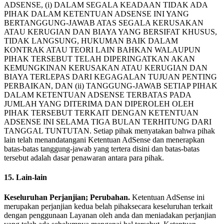
ADSENSE, (i) DALAM SEGALA KEADAAN TIDAK ADA
PIHAK DALAM KETENTUAN ADSENSE INI YANG
BERTANGGUNG-JAWAB ATAS SEGALA KERUSAKAN
ATAU KERUGIAN DAN BIAYA YANG BERSIFAT KHUSUS,
TIDAK LANGSUNG, HUKUMAN BAIK DALAM
KONTRAK ATAU TEORI LAIN BAHKAN WALAUPUN
PIHAK TERSEBUT TELAH DIPERINGATKAN AKAN
KEMUNGKINAN KERUSAKAN ATAU KERUGIAN DAN
BIAYA TERLEPAS DARI KEGAGALAN TUJUAN PENTING
PERBAIKAN, DAN (ii) TANGGUNG-JAWAB SETIAP PIHAK
DALAM KETENTUAN ADSENSE TERBATAS PADA
JUMLAH YANG DITERIMA DAN DIPEROLEH OLEH
PIHAK TERSEBUT TERKAIT DENGAN KETENTUAN
ADSENSE INI SELAMA TIGA BULAN TERHITUNG DARI
TANGGAL TUNTUTAN. Setiap pihak menyatakan bahwa pihak
lain telah menandatangani Ketentuan AdSense dan menerapkan
batas-batas tanggung-jawab yang tertera disini dan batas-batas
tersebut adalah dasar penawaran antara para pihak.
15. Lain-lain
Keseluruhan Perjanjian; Perubahan.
Ketentuan AdSense ini
merupakan perjanjian kedua belah pihaksecara keseluruhan terkait
dengan penggunaan Layanan oleh anda dan meniadakan perjanjian