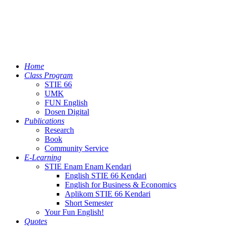
Home
Class Program
STIE 66
UMK
FUN English
Dosen Digital
Publications
Research
Book
Community Service
E-Learning
STIE Enam Enam Kendari
English STIE 66 Kendari
English for Business & Economics
Aplikom STIE 66 Kendari
Short Semester
Your Fun English!
Quotes