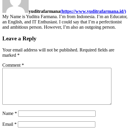
yuditrafarmana
(https://www.yuditrafarmana.id/)
My Name is Yuditra Farmana. I’m from Indonesia. I’m an Educator,
an English, and IT Enthusiast. I could say that I’m a perfectionist
and ambitious person. However, I’m also an outgoing person.
Leave a Reply
Your email address will not be published.
Required fields are
marked
*
Comment
*
Name
*
Email
*