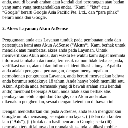
anda, atau di bawah arahan atau kendali dari perorangan atau badan
yang sama yang mengendalikan anda). “Kami,” “kita” atau
“Google” berarti Google Asia Pacific Pte. Ltd., dan “para pihak”
berarti anda dan Google.
2. Akses Layanan; Akun AdSense
Penggunaan anda atas Layanan tunduk pada pembuatan anda dan
persetujuan kami atas Akun AdSense (“
Akun
“). Kami berhak untuk
menolak atau membatasi akses anda pada Layanan. Untuk
memverifikasi Akun anda, dari waktu ke waktu kami dapat meminta
informasi tambahan dari anda, termasuk namun tidak terbatas pada,
verifikasi nama, alamat dan informasi identifikasi lainnya. Apabila
anda adalah pengguna perorangan, dengan menyampaikan
permohonan penggunaan Layanan, anda berarti menyatakan bahwa
anda berumur setidaknya 18 tahun. Anda hanya boleh memiliki satu
Akun. Apabila anda (termasuk yang di bawah arahan atau kendali
anda) membuat beberapa Akun, anda tidak akan berhak atas
pembayaran lebih lanjut dari Google, dan Akun anda akan
dikenakan penghentian, sesuai dengan ketentuan di bawah ini.
Dengan mendaftarkan diri pada AdSense, anda telah mengizinkan
Google untuk memasang, sebagaimana layak, (i) iklan dan konten
lain (“
Ads
“), (ii) kotak dan hasil pencarian Google, serta (iii)
pencarian terkait lainnya dan pranala situs anda, aplikasi mobile,