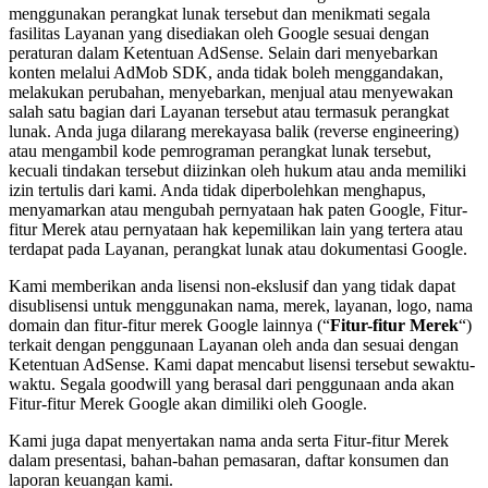
menggunakan perangkat lunak tersebut dan menikmati segala
fasilitas Layanan yang disediakan oleh Google sesuai dengan
peraturan dalam Ketentuan AdSense. Selain dari menyebarkan
konten melalui AdMob SDK, anda tidak boleh menggandakan,
melakukan perubahan, menyebarkan, menjual atau menyewakan
salah satu bagian dari Layanan tersebut atau termasuk perangkat
lunak. Anda juga dilarang merekayasa balik (reverse engineering)
atau mengambil kode pemrograman perangkat lunak tersebut,
kecuali tindakan tersebut diizinkan oleh hukum atau anda memiliki
izin tertulis dari kami. Anda tidak diperbolehkan menghapus,
menyamarkan atau mengubah pernyataan hak paten Google, Fitur-
fitur Merek atau pernyataan hak kepemilikan lain yang tertera atau
terdapat pada Layanan, perangkat lunak atau dokumentasi Google.
Kami memberikan anda lisensi non-ekslusif dan yang tidak dapat
disublisensi untuk menggunakan nama, merek, layanan, logo, nama
domain dan fitur-fitur merek Google lainnya (“
Fitur-fitur Merek
“)
terkait dengan penggunaan Layanan oleh anda dan sesuai dengan
Ketentuan AdSense. Kami dapat mencabut lisensi tersebut sewaktu-
waktu. Segala goodwill yang berasal dari penggunaan anda akan
Fitur-fitur Merek Google akan dimiliki oleh Google.
Kami juga dapat menyertakan nama anda serta Fitur-fitur Merek
dalam presentasi, bahan-bahan pemasaran, daftar konsumen dan
laporan keuangan kami.