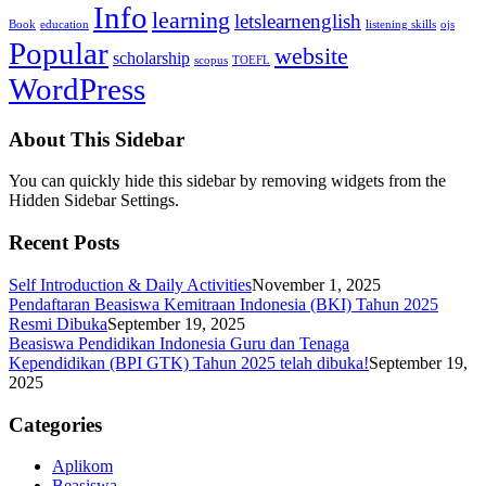
Info
learning
letslearnenglish
Book
education
listening skills
ojs
Popular
website
scholarship
scopus
TOEFL
WordPress
About This Sidebar
You can quickly hide this sidebar by removing widgets from the
Hidden Sidebar Settings.
Recent Posts
Self Introduction & Daily Activities
November 1, 2025
Pendaftaran Beasiswa Kemitraan Indonesia (BKI) Tahun 2025
Resmi Dibuka
September 19, 2025
Beasiswa Pendidikan Indonesia Guru dan Tenaga
Kependidikan (BPI GTK) Tahun 2025 telah dibuka!
September 19,
2025
Categories
Aplikom
Beasiswa