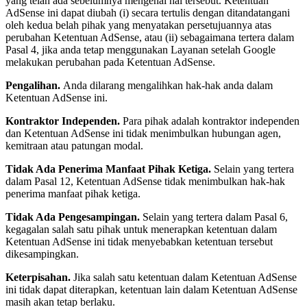
yang telah ada sebelumnya mengenai hal tersebut. Ketentuan
AdSense ini dapat diubah (i) secara tertulis dengan ditandatangani
oleh kedua belah pihak yang menyatakan persetujuannya atas
perubahan Ketentuan AdSense, atau (ii) sebagaimana tertera dalam
Pasal 4, jika anda tetap menggunakan Layanan setelah Google
melakukan perubahan pada Ketentuan AdSense.
Pengalihan.
Anda dilarang mengalihkan hak-hak anda dalam
Ketentuan AdSense ini.
Kontraktor Independen.
Para pihak adalah kontraktor independen
dan Ketentuan AdSense ini tidak menimbulkan hubungan agen,
kemitraan atau patungan modal.
Tidak Ada Penerima Manfaat Pihak Ketiga.
Selain yang tertera
dalam Pasal 12, Ketentuan AdSense tidak menimbulkan hak-hak
penerima manfaat pihak ketiga.
Tidak Ada Pengesampingan.
Selain yang tertera dalam Pasal 6,
kegagalan salah satu pihak untuk menerapkan ketentuan dalam
Ketentuan AdSense ini tidak menyebabkan ketentuan tersebut
dikesampingkan.
Keterpisahan.
Jika salah satu ketentuan dalam Ketentuan AdSense
ini tidak dapat diterapkan, ketentuan lain dalam Ketentuan AdSense
masih akan tetap berlaku.