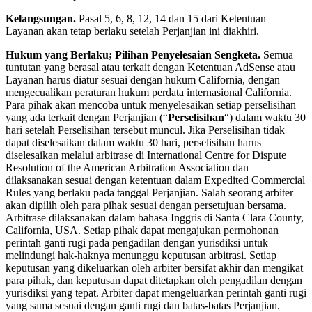
Kelangsungan.
Pasal 5, 6, 8, 12, 14 dan 15 dari Ketentuan
Layanan akan tetap berlaku setelah Perjanjian ini diakhiri.
Hukum yang Berlaku; Pilihan Penyelesaian Sengketa.
Semua
tuntutan yang berasal atau terkait dengan Ketentuan AdSense atau
Layanan harus diatur sesuai dengan hukum California, dengan
mengecualikan peraturan hukum perdata internasional California.
Para pihak akan mencoba untuk menyelesaikan setiap perselisihan
yang ada terkait dengan Perjanjian (“
Perselisihan
“) dalam waktu 30
hari setelah Perselisihan tersebut muncul. Jika Perselisihan tidak
dapat diselesaikan dalam waktu 30 hari, perselisihan harus
diselesaikan melalui arbitrase di International Centre for Dispute
Resolution of the American Arbitration Association dan
dilaksanakan sesuai dengan ketentuan dalam Expedited Commercial
Rules yang berlaku pada tanggal Perjanjian. Salah seorang arbiter
akan dipilih oleh para pihak sesuai dengan persetujuan bersama.
Arbitrase dilaksanakan dalam bahasa Inggris di Santa Clara County,
California, USA. Setiap pihak dapat mengajukan permohonan
perintah ganti rugi pada pengadilan dengan yurisdiksi untuk
melindungi hak-haknya menunggu keputusan arbitrasi. Setiap
keputusan yang dikeluarkan oleh arbiter bersifat akhir dan mengikat
para pihak, dan keputusan dapat ditetapkan oleh pengadilan dengan
yurisdiksi yang tepat. Arbiter dapat mengeluarkan perintah ganti rugi
yang sama sesuai dengan ganti rugi dan batas-batas Perjanjian.