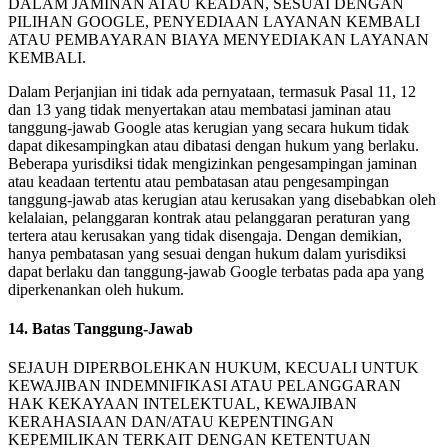
DALAM JAMINAN ATAU KEADAN, SESUAI DENGAN
PILIHAN GOOGLE, PENYEDIAAN LAYANAN KEMBALI
ATAU PEMBAYARAN BIAYA MENYEDIAKAN LAYANAN
KEMBALI.
Dalam Perjanjian ini tidak ada pernyataan, termasuk Pasal 11, 12
dan 13 yang tidak menyertakan atau membatasi jaminan atau
tanggung-jawab Google atas kerugian yang secara hukum tidak
dapat dikesampingkan atau dibatasi dengan hukum yang berlaku.
Beberapa yurisdiksi tidak mengizinkan pengesampingan jaminan
atau keadaan tertentu atau pembatasan atau pengesampingan
tanggung-jawab atas kerugian atau kerusakan yang disebabkan oleh
kelalaian, pelanggaran kontrak atau pelanggaran peraturan yang
tertera atau kerusakan yang tidak disengaja. Dengan demikian,
hanya pembatasan yang sesuai dengan hukum dalam yurisdiksi
dapat berlaku dan tanggung-jawab Google terbatas pada apa yang
diperkenankan oleh hukum.
14. Batas Tanggung-Jawab
SEJAUH DIPERBOLEHKAN HUKUM, KECUALI UNTUK
KEWAJIBAN INDEMNIFIKASI ATAU PELANGGARAN
HAK KEKAYAAN INTELEKTUAL, KEWAJIBAN
KERAHASIAAN DAN/ATAU KEPENTINGAN
KEPEMILIKAN TERKAIT DENGAN KETENTUAN