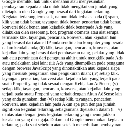
Google memiliki hak untuk menahan atau menyesuaikan
pembayaran kepada anda untuk tidak mengikutkan jumlah yang
ditetapkan oleh Google yang berasal dari kegiatan terlarang.
Kegiatan terlarang termasuk, namun tidak terbatas pada (i) spam,
klik yang tidak benar, tayangan tidak benar, pencarian tidak benar,
konversi tidak benar, atau kejadiak tidak benarpada Ads yang
dilakukan oleh seseorang, bot, program otomatis atau alat serupa,
termasuk klik, tayangan, pencarian, konversi, atau kejadian lain
yang berasal dari alamat IP anda sendiri atau komputer yang berada
dalam kendali anda; (ii) klik, tayangan, pencarian, konversi, atau
kejadian lain yang berasal dari pembayaran uang, pelaku yang tidak
sah atau permintaan dari pengguna akhir untuk mengklik pada Ads
atau melakukan aksi lain; (iii) Ads yang ditampilkan pada pengguna
dengan browser JavaScript yang dinonaktifkan atau kepada siapa
yang merusak pengaturan atau pengukuran iklan; (iv) setiap klik,
tayangan, pencarian, konversi atau kejadian lain yang terjadi pada
suatu Properti yang tidak sesuai dengan Kebijakan AdSense; (v)
setiap klik, tayangan, pencarian, konversi, atau kejadian lain yang
terjadi pada suatu Properti yang terkait dengan Akun AdSense lain
yang anda gunakan; dan (vi) setiap klik, tayangan, pencarian,
konversi, atau kejadian lain pada Akun apa pun dengan jumlah
signifikan kegiatan terlarang, sebagaimana dijelaskan dalam (i – v)
di atas atau dengan jenis kegiatan terlarang yang menunjukkan
kesalahan yang disengaja. Dalam hal Google menemukan kegiatan
terlarang, pada saat sebelum atau setelah menerbitkan pembayaran