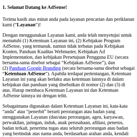
1. Selamat Datang ke AdSense!
Terima kasih atas minat anda pada layanan pencarian dan periklanan
kami (“
Layanan
“)!
Dengan menggunakan Layanan kami, anda telah menyetujui untuk
mematuhi (1) Ketentuan Layanan ini, (2) Kebijakan Program
AdSense, yang termasuk, namun tidak terbatas pada Kebijakan
Konten, Panduan Kualitas Webmaster, Kebijakan Ad
Implementation, dan kebijakan Persetujuan Pengguna EU (secara
bersama-sama disebut sebagai “Kebijakan AdSense”), dan
(2)
Panduan Google Branding
(secara bersama-sama disebut sebagai
“
Ketentuan AdSense
“). Apabila terdapat pertentangan, Ketentuan
Layanan ini yang akan berlaku atas ketentuan lainnya di dalam
kebijakan dan panduan yang disebutkan di nomor (2) dan (3) di
atas. Harap membaca Ketentuan Layanan ini dan Ketentuan
AdSense lainnya ini dengan teliti.
Sebagaimana digunakan dalam Ketentuan Layanan ini, kata-kata
“anda” atau “penerbit” berarti perorangan atau badan yang
menggunakan Layanan (dan/atau perorangan, agen, karyawan,
perwakilan, jaringan, induk, anak perusahaan, afiliasi, penerus,
badan terkait, penerima tugas atau seluruh perorangan atau badan
yang bertindak atas nama anda, berdasarkan arahan anda, kendali