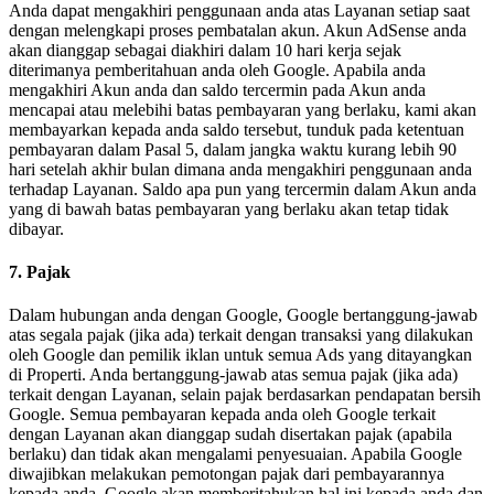
Anda dapat mengakhiri penggunaan anda atas Layanan setiap saat
dengan melengkapi proses pembatalan akun. Akun AdSense anda
akan dianggap sebagai diakhiri dalam 10 hari kerja sejak
diterimanya pemberitahuan anda oleh Google. Apabila anda
mengakhiri Akun anda dan saldo tercermin pada Akun anda
mencapai atau melebihi batas pembayaran yang berlaku, kami akan
membayarkan kepada anda saldo tersebut, tunduk pada ketentuan
pembayaran dalam Pasal 5, dalam jangka waktu kurang lebih 90
hari setelah akhir bulan dimana anda mengakhiri penggunaan anda
terhadap Layanan. Saldo apa pun yang tercermin dalam Akun anda
yang di bawah batas pembayaran yang berlaku akan tetap tidak
dibayar.
7. Pajak
Dalam hubungan anda dengan Google, Google bertanggung-jawab
atas segala pajak (jika ada) terkait dengan transaksi yang dilakukan
oleh Google dan pemilik iklan untuk semua Ads yang ditayangkan
di Properti. Anda bertanggung-jawab atas semua pajak (jika ada)
terkait dengan Layanan, selain pajak berdasarkan pendapatan bersih
Google. Semua pembayaran kepada anda oleh Google terkait
dengan Layanan akan dianggap sudah disertakan pajak (apabila
berlaku) dan tidak akan mengalami penyesuaian. Apabila Google
diwajibkan melakukan pemotongan pajak dari pembayarannya
kepada anda, Google akan memberitahukan hal ini kepada anda dan