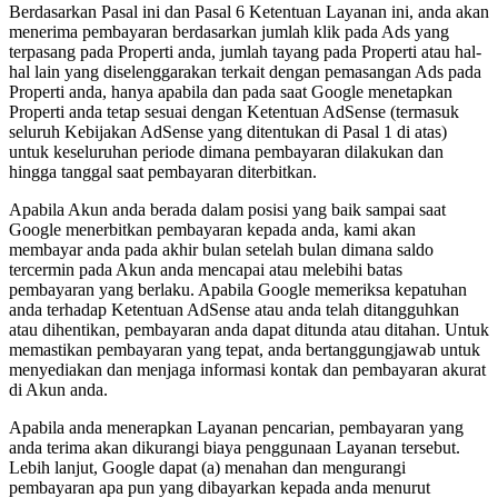
Berdasarkan Pasal ini dan Pasal 6 Ketentuan Layanan ini, anda akan
menerima pembayaran berdasarkan jumlah klik pada Ads yang
terpasang pada Properti anda, jumlah tayang pada Properti atau hal-
hal lain yang diselenggarakan terkait dengan pemasangan Ads pada
Properti anda, hanya apabila dan pada saat Google menetapkan
Properti anda tetap sesuai dengan Ketentuan AdSense (termasuk
seluruh Kebijakan AdSense yang ditentukan di Pasal 1 di atas)
untuk keseluruhan periode dimana pembayaran dilakukan dan
hingga tanggal saat pembayaran diterbitkan.
Apabila Akun anda berada dalam posisi yang baik sampai saat
Google menerbitkan pembayaran kepada anda, kami akan
membayar anda pada akhir bulan setelah bulan dimana saldo
tercermin pada Akun anda mencapai atau melebihi batas
pembayaran yang berlaku. Apabila Google memeriksa kepatuhan
anda terhadap Ketentuan AdSense atau anda telah ditangguhkan
atau dihentikan, pembayaran anda dapat ditunda atau ditahan. Untuk
memastikan pembayaran yang tepat, anda bertanggungjawab untuk
menyediakan dan menjaga informasi kontak dan pembayaran akurat
di Akun anda.
Apabila anda menerapkan Layanan pencarian, pembayaran yang
anda terima akan dikurangi biaya penggunaan Layanan tersebut.
Lebih lanjut, Google dapat (a) menahan dan mengurangi
pembayaran apa pun yang dibayarkan kepada anda menurut