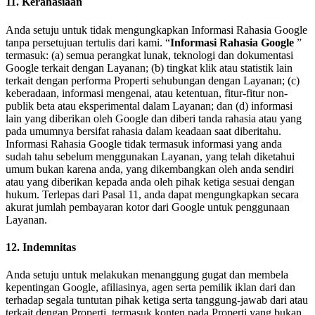
11. Kerahasiaan
Anda setuju untuk tidak mengungkapkan Informasi Rahasia Google
tanpa persetujuan tertulis dari kami. “
Informasi Rahasia Google
”
termasuk: (a) semua perangkat lunak, teknologi dan dokumentasi
Google terkait dengan Layanan; (b) tingkat klik atau statistik lain
terkait dengan performa Properti sehubungan dengan Layanan; (c)
keberadaan, informasi mengenai, atau ketentuan, fitur-fitur non-
publik beta atau eksperimental dalam Layanan; dan (d) informasi
lain yang diberikan oleh Google dan diberi tanda rahasia atau yang
pada umumnya bersifat rahasia dalam keadaan saat diberitahu.
Informasi Rahasia Google tidak termasuk informasi yang anda
sudah tahu sebelum menggunakan Layanan, yang telah diketahui
umum bukan karena anda, yang dikembangkan oleh anda sendiri
atau yang diberikan kepada anda oleh pihak ketiga sesuai dengan
hukum. Terlepas dari Pasal 11, anda dapat mengungkapkan secara
akurat jumlah pembayaran kotor dari Google untuk penggunaan
Layanan.
12. Indemnitas
Anda setuju untuk melakukan menanggung gugat dan membela
kepentingan Google, afiliasinya, agen serta pemilik iklan dari dan
terhadap segala tuntutan pihak ketiga serta tanggung-jawab dari atau
terkait dengan Properti, termasuk konten pada Properti yang bukan